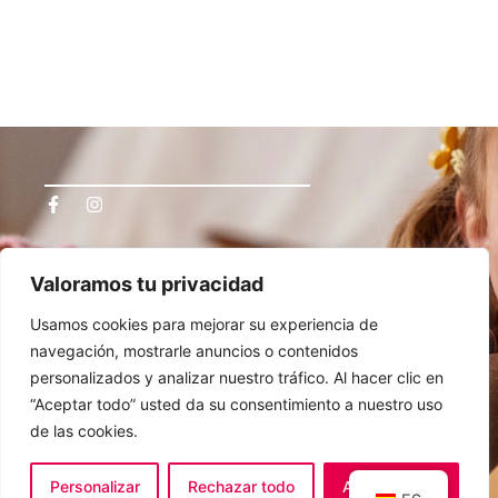
Navegación
Privacidad
Valoramos tu privacidad
Inicio
Política de privacidad
Quienes somos
Aviso Legal
Cambridge
Política de Cookies
Usamos cookies para mejorar su experiencia de
Cursos
Contacta
navegación, mostrarle anuncios o contenidos
personalizados y analizar nuestro tráfico. Al hacer clic en
Contacto
“Aceptar todo” usted da su consentimiento a nuestro uso
914 99 90 22
de las cookies.
admin@chelseaenglish.es
Av. de Pablo Iglesias, 84
Personalizar
Rechazar todo
Aceptar todo
© The Chelsea English Centre. – All rights reserved